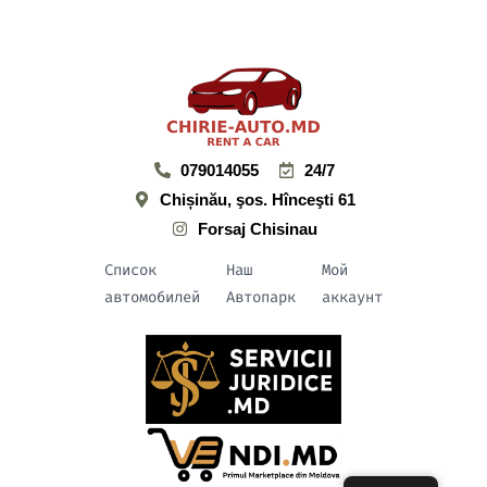
079014055
24/7
Chișinău, şos. Hînceşti 61
Forsaj Chisinau
Список
Наш
Мой
автомобилей
Автопарк
аккаунт